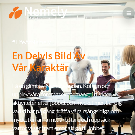
#LifeAtNemely
En Delvis Bild Av
Vår Karaktär
Få en glimt av Nemely-andan. Kolla in och
upplev våra företagsevenemang, utflykter,
aktiviteter efter jobbet och mycket mer. Lär dig
vad vi har på gång, träffa våra mångsidiga och
mycket erfarna medarbetare och upptäck
varför vi ser fram emot att gå till jobbet.